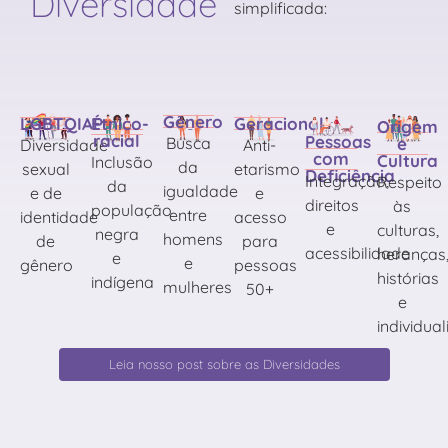
Diversidade
simplificada:
Gênero
Étnico-
LGBTQIAP+
Geracional
Origem
racial
Pessoas
e
Busca
Diversidade
Anti-
com
Cultura
Inclusão
da
sexual
etarismo
Deficiência
Integração,
Respeito
da
igualdade
e de
e
direitos
às
população
entre
identidade
acesso
e
culturas,
negra
homens
de
para
acessibilidade
heranças
e
e
gênero
pessoas
histórias
indígena
mulheres
50+
e
individua
Leia nosso post sobre as Diversidades