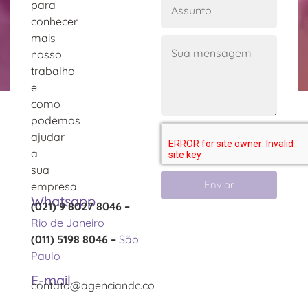
para
conhecer
mais
nosso
trabalho
e
como
podemos
ajudar
a
sua
Enviar
empresa.
Whatsapp
(021) 9 8027 8046 –
Rio de Janeiro
(011) 5198 8046 –
São
Paulo
E-mail
contato@agenciandc.com.br