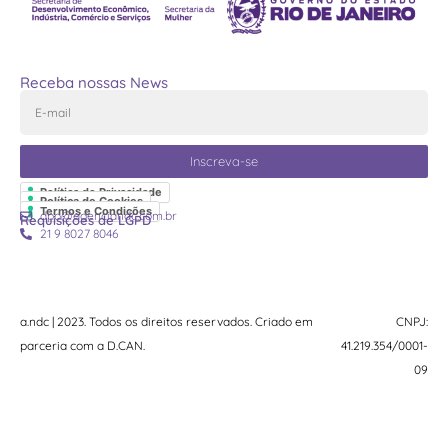
Receba nossas News
Inscreva-se
Política de Privacidade
Política de Cookies
Termos e Condições
dpo@agenciandc.com.br
Requisições de LGPD
21 9 8027 8046
a.ndc | 2023. Todos os direitos reservados. Criado em
CNPJ:
parceria com a
D.CAN
.
41.219.354/0001-
09