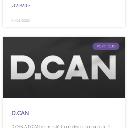
LEIA MAIS »
01/02/2023
PORTFÓLIO
D.CAN
D.CAN A D.CAN é um estúdio criativo cujo propósito é