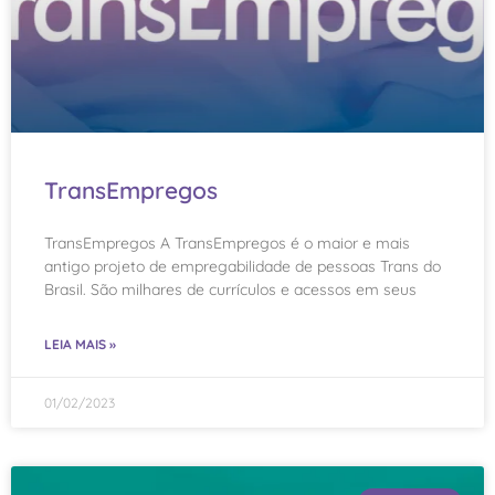
TransEmpregos
TransEmpregos A TransEmpregos é o maior e mais
antigo projeto de empregabilidade de pessoas Trans do
Brasil. São milhares de currículos e acessos em seus
LEIA MAIS »
01/02/2023