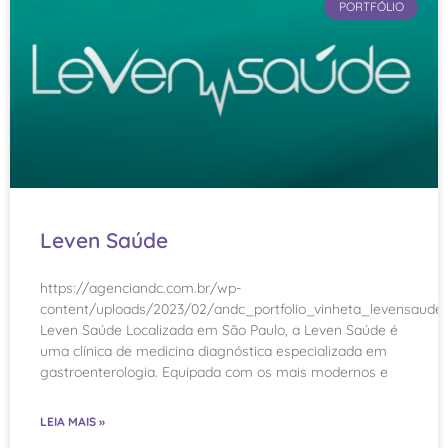
PORTFÓLIO
Leven Saúde
https://agenciandc.com.br/wp-
content/uploads/2023/02/andc_portfolio_vinheta_levensaude
Leven Saúde Localizada em São Paulo, a Leven Saúde é
uma clínica de medicina diagnóstica especializada em
gastroenterologia. Equipada com os mais modernos e
LEIA MAIS »