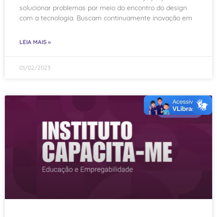
solucionar problemas por meio do encontro do design
com a tecnologia. Buscam continuamente inovação em
LEIA MAIS »
01/02/2023
PORTFÓLIO