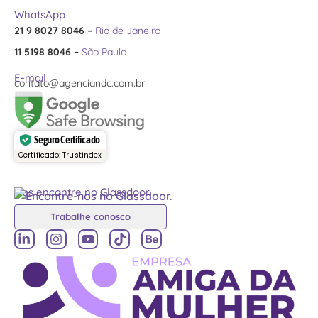
WhatsApp
21 9 8027 8046 –
Rio de Janeiro
11 5198 8046 –
São Paulo
E-mail
contato@agenciandc.com.br
Seguro Certificado
Certificado: Trustindex
Nos encontre no Glassdoor
Trabalhe conosco