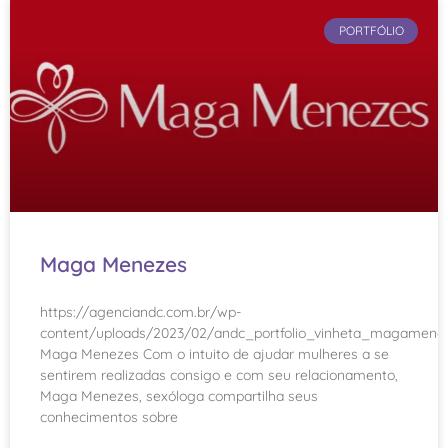
PORTFÓLIO
Maga Menezes
https://agenciandc.com.br/wp-
content/uploads/2023/02/andc_portfolio_vinheta_magamene
Maga Menezes Com o intuito de ajudar mulheres a se
sentirem realizadas consigo e com seu relacionamento,
Maga Menezes, sexóloga compartilha seus
conhecimentos sobre