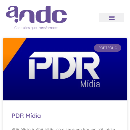
PORTFÓLIO
PDR Mídia
PDR Mídia A PDR Mídia, com sede em Barueri, SP, iniciou