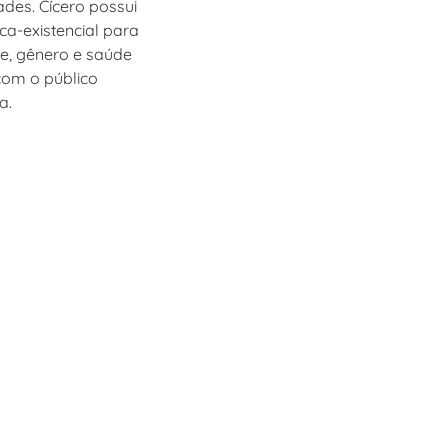
des. Cícero possui
a-existencial para
de, gênero e saúde
om o público
a.