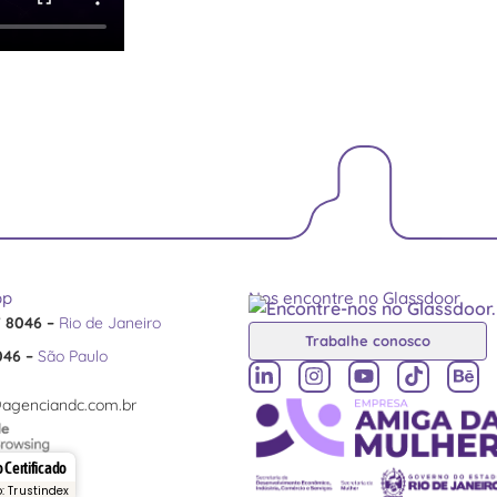
pp
Nos encontre no Glassdoor
7 8046 –
Rio de Janeiro
Trabalhe conosco
046 –
São Paulo
agenciandc.com.br
 Certificado
o: Trustindex