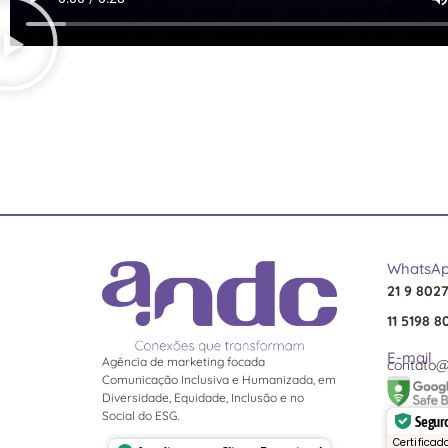
WhatsA
21 9 802
11 5198 8
E-mail
Agência de marketing focada
contato@
Comunicação Inclusiva e Humanizada, em
Diversidade, Equidade, Inclusão e no
Social do ESG.
Seguro
Certificad