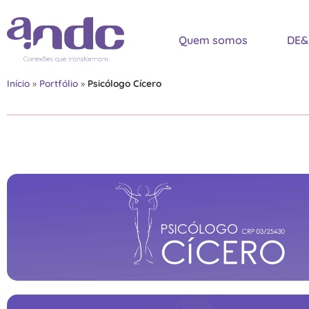
Quem somos
DE&
Início
»
Portfólio
»
Psicólogo Cícero