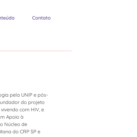
nteúdo
Contato
gia pela UNIP e pós-
fundador do projeto
 vivendo com HIV, e
em Apoio à
do Núcleo de
itana do CRP SP e