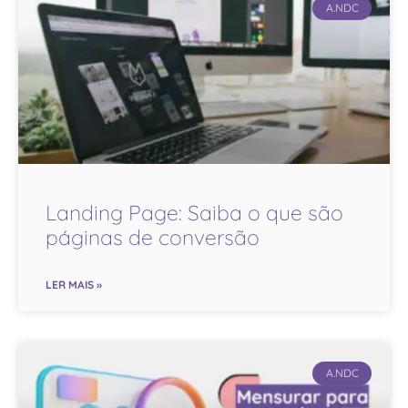
A.NDC
Landing Page: Saiba o que são
páginas de conversão
LER MAIS »
A.NDC