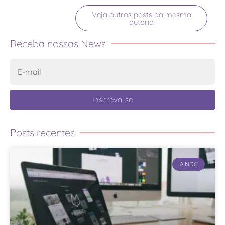
Veja outros posts da mesma
autoria
Receba nossas News
Inscreva-se
Posts recentes
A.NDC