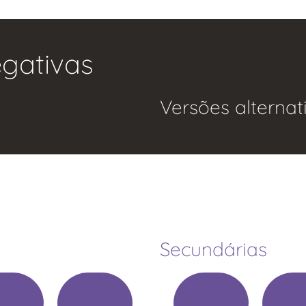
gativas
Versões alternat
Secundárias​
.
.
.