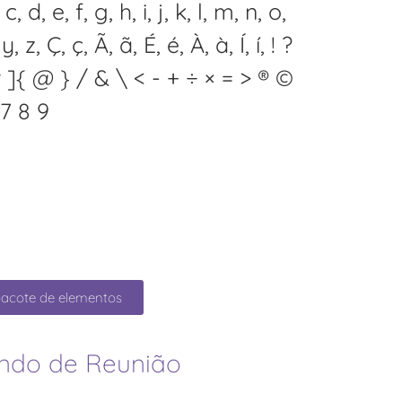
, d, e, f, g, h, i, j, k, l, m, n, o,
 y, z, Ç, ç, Ã, ã, É, é, À, à, Í, í, ! ?
[ # ]{ @ } / & \ < - + ÷ × = > ® ©
6 7 8 9
pacote de elementos
undo de Reunião