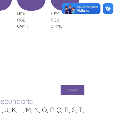
HEX
HEX
RGB
RGB
CMYK
CMYK
Baixar
ecundária
I, J, K, L, M, N, O, P, Q, R, S, T,