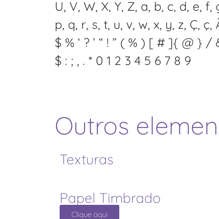
U, V, W, X, Y, Z, a, b, c, d, e, f, g,
p, q, r, s, t, u, v, w, x, y, z, Ç, ç, Ã
$ % ‘ ? ’ “ ! ” ( % ) [ # ]{ @ } /
$ : ; , . * 0 1 2 3 4 5 6 7 8 9
Outros elemen
Texturas
Papel Timbrado
Clique aqui