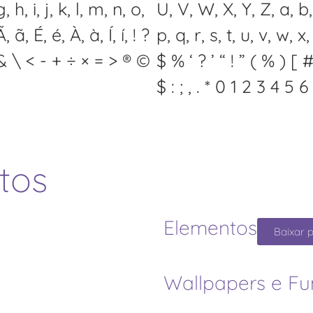
 h, i, j, k, l, m, n, o,
U, V, W, X, Y, Z, a, b, c
, ã, É, é, À, à, Í, í, ! ?
p, q, r, s, t, u, v, w, x,
 & \ < - + ÷ × = > ® ©
$ % ‘ ? ’ “ ! ” ( % ) 
$ : ; , . * 0 1 2 3 4 5 
tos
Elementos
Baixar 
Wallpapers e F