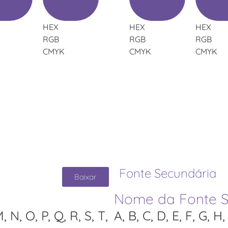
HEX
HEX
HEX
RGB
RGB
RGB
CMYK
CMYK
CMYK
Fonte Secundária
Baixar
Nome da Fonte S
M, N, O, P, Q, R, S, T,
A, B, C, D, E, F, G, H, 