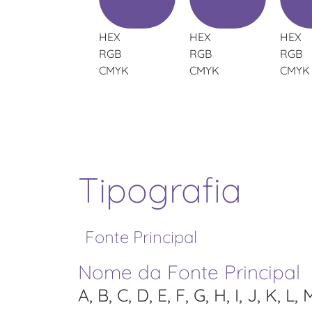
HEX
HEX
HEX
RGB
RGB
RGB
CMYK
CMYK
CMYK
Tipografia
Fonte Principal
Nome da Fonte Principal
A, B, C, D, E, F, G, H, I, J, K, L, 